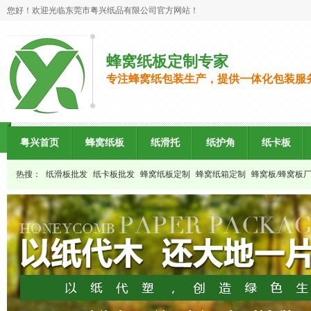
您好！欢迎光临东莞市粤兴纸品有限公司官方网站！
蜂窝纸板定制专家
专注蜂窝纸包装生产，提供一体化包装服
粤兴首页
蜂窝纸板
纸滑托
纸护角
纸卡板
热搜：
纸滑板批发
纸卡板批发
蜂窝纸板定制
蜂窝纸箱定制
蜂窝板/蜂窝板