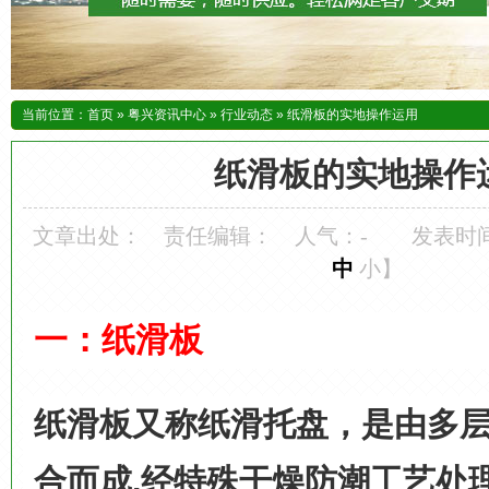
当前位置：
首页
»
粤兴资讯中心
»
行业动态
»
纸滑板的实地操作运用
纸滑板的实地操作
文章出处：
责任编辑：
人气：
-
发表时间：
中
小
】
一：纸滑板
纸滑板又称纸滑托盘，是由多
合而成
,
经特殊干燥防潮工艺处