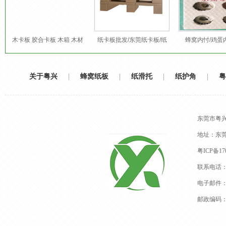
木卡板 胶合卡板 木箱 木材
纸卡板批发/东莞纸卡板/纸
蜂窝内忖/鸡蛋
包装定制
卡板厂家
关于粤兴
|
蜂窝纸板
|
纸滑托
|
纸护角
|
粤
东莞市粤
地址：东
粤ICP备170
联系电话：13
电子邮件：dg
邮政编码：5