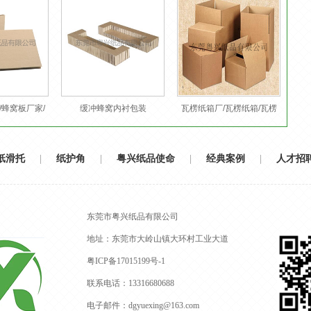
/蜂窝板厂家/
缓冲蜂窝内衬包装
瓦楞纸箱厂/瓦楞纸箱/瓦楞
窝板
纸板
纸滑托
|
纸护角
|
粤兴纸品使命
|
经典案例
|
人才招
东莞市粤兴纸品有限公司
地址：东莞市大岭山镇大环村工业大道
粤ICP备17015199号-1
联系电话：13316680688
电子邮件：dgyuexing@163.com