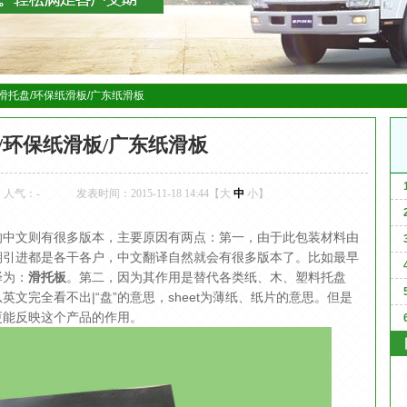
滑托盘/环保纸滑板/广东纸滑板
/环保纸滑板/广东纸滑板
人气：
-
发表时间：2015-11-18 14:44【
大
中
小
】
。而它的中文则有很多版本，主要原因有两点：第一，由于此包装材料由
期引进都是各干各户，中文翻译自然就会有很多版本了。比如最早
译为：
滑托板
。第二，因为其作用是替代各类纸、木、塑料托盘
文完全看不出|“盘”的意思，sheet为薄纸、纸片的意思。但是
称呼更能反映这个产品的作用。