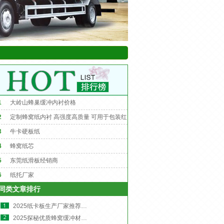
1
大岭山蜂巢缓冲内衬价格
2
定制蜂窝纸内衬 高强度高质量 可用于包装红
酒、灯泡等
3
牛卡硬板纸
4
蜂窝纸芯
5
东莞纸滑板经销商
6
纸托厂家
同类文章排行
2025纸卡板生产厂家推荐清单:东莞市粤兴纸品有限公司位列其中!
2025探秘优质蜂窝缓冲材料源头工厂:推荐东莞市粤兴纸品有限公司-珠三角环保缓冲材料厂家!