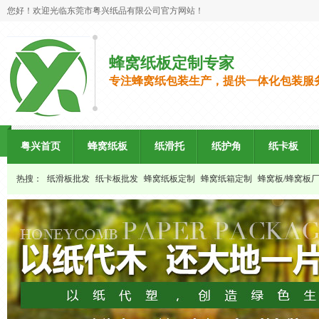
您好！欢迎光临东莞市粤兴纸品有限公司官方网站！
蜂窝纸板定制专家
专注蜂窝纸包装生产，提供一体化包装服
粤兴首页
蜂窝纸板
纸滑托
纸护角
纸卡板
热搜：
纸滑板批发
纸卡板批发
蜂窝纸板定制
蜂窝纸箱定制
蜂窝板/蜂窝板