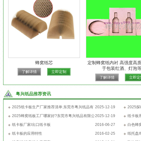
蜂窝纸芯
定制蜂窝纸内衬 高强度高质
于包装红酒、灯泡
了解详情
立即定制
了解详情
立即定
粤兴纸品推荐资讯
2025纸卡板生产厂家推荐清单:东莞市粤兴纸品有
2025-12-19
202
限公司位列其中!
2025蜂窝纸板工厂哪家好?东莞市粤兴纸品有限公
2025-12-19
粤兴纸品
纸卡板
司-东莞蜂窝纸板生产厂家,用实力给出答案!
纸卡板厂家/出口纸卡板
2016-06-27
白色蜂
纸卡板的应用特性
2016-02-25
纸托盘/