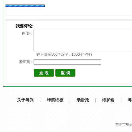
我要评论:
内 容：
（内容最多500个汉字，1000个字符）
验证码：
关于粤兴
|
蜂窝纸板
|
纸滑托
|
纸护角
|
粤
东莞市粤