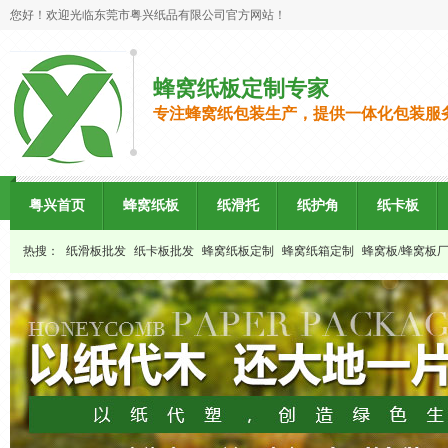
您好！欢迎光临东莞市粤兴纸品有限公司官方网站！
蜂窝纸板定制专家
专注蜂窝纸包装生产，提供一体化包装服
粤兴首页
蜂窝纸板
纸滑托
纸护角
纸卡板
热搜：
纸滑板批发
纸卡板批发
蜂窝纸板定制
蜂窝纸箱定制
蜂窝板/蜂窝板