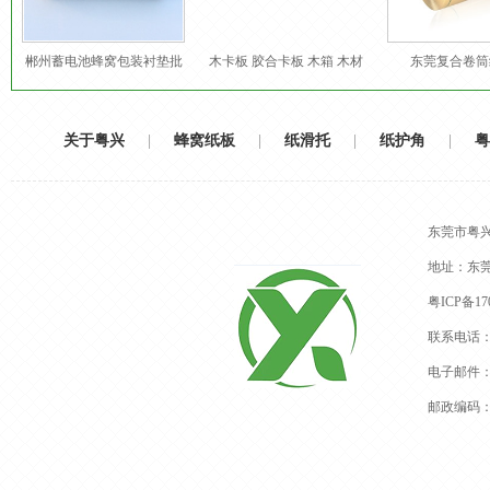
郴州蓄电池蜂窝包装衬垫批
木卡板 胶合卡板 木箱 木材
东莞复合卷筒
发
包装定制
关于粤兴
|
蜂窝纸板
|
纸滑托
|
纸护角
|
粤
东莞市粤
地址：东
粤ICP备170
联系电话：13
电子邮件：dg
邮政编码：5